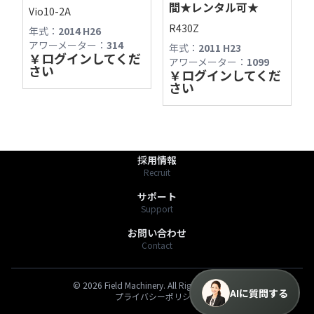
営業時間やサービス内容、商品探しの際にご利
間★レンタル可★
Vio10-2A
用ください。

R430Z
年式：
2014 H26
〒391-0013 長野県茅野市宮川2768-1
アワーメーター：
314
TEL:0266-78-6757
年式：
2011 H23
最新の商品情報は「商品一覧」からもご確認く
￥
ログインしてくだ
FAX:0266-72-1313
アワーメーター：
1099
さい
￥
ログインしてくだ
https://fmv.bz/shop
さい
商品一覧
Stock List
わたしたちのこと
About Us
採用情報
Recruit
サポート
Support
お問い合わせ
Contact
©
2026
Field Machinery. All Rights Reserved.
AIに質問する
プライバシーポリシー