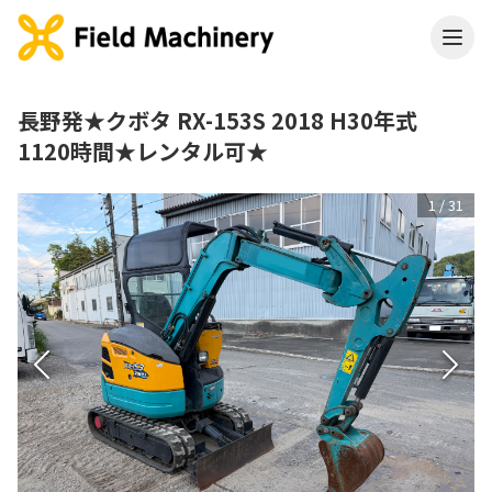
長野発★クボタ RX-153S 2018 H30年式
1120時間★レンタル可★
1
/
31