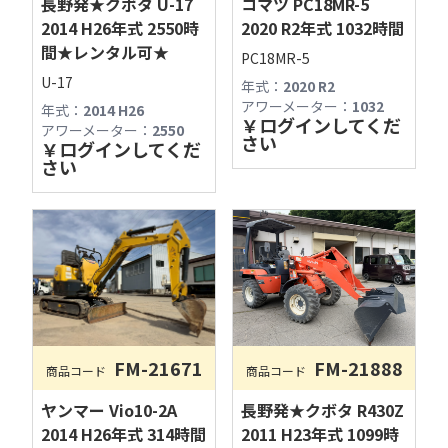
長野発★クボタ U-17
コマツ PC18MR-5
2014 H26年式 2550時
2020 R2年式 1032時間
間★レンタル可★
PC18MR-5
U-17
年式：
2020 R2
アワーメーター：
1032
年式：
2014 H26
￥
ログインしてくだ
アワーメーター：
2550
さい
￥
ログインしてくだ
さい
FM-21888
FM-21671
商品コード
商品コード
古物商許可：長野県公安委員会 第481280800012号
長野発★クボタ R430Z
ヤンマー Vio10-2A
フィールドマシナリーAIチャットへようこそ！

2011 H23年式 1099時
2014 H26年式 314時間