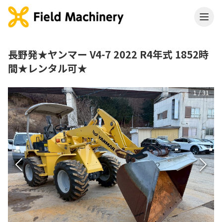
長野発★ヤンマー V4-7 2022 R4年式 1852時
間★レンタル可★
1
/
31