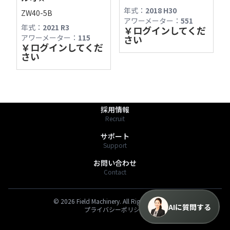
用ください。

年式：
2018 H30
ZW40-5B
〒391-0013 長野県茅野市宮川2768-1
アワーメーター：
551
TEL:0266-78-6757
年式：
2021 R3
最新の商品情報は「商品一覧」からもご確認く
￥
ログインしてくだ
FAX:0266-72-1313
アワーメーター：
115
さい
￥
ログインしてくだ
https://fmv.bz/shop
さい
商品一覧
Stock List
わたしたちのこと
About Us
採用情報
Recruit
サポート
Support
お問い合わせ
Contact
©
2026
Field Machinery. All Rights Reserved.
AIに質問する
プライバシーポリシー