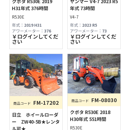
ヤンマー V4-7 2023 R5
クボタ R530E 2019
年式 73時間
H31年式 376時間
V4-7
R530E
年式：
2023 R5
年式：
2019 H31
アワーメーター：
73
アワーメーター：
376
￥
ログインしてくだ
￥
ログインしてくだ
さい
さい
FM-08030
商品コード
FM-17202
商品コード
古物商許可：長野県公安委員会 第481280800012号
クボタ R530E 2018
日立 ホイールローダ
フィールドマシナリーAIチャットへようこそ！

H30年式 551時間
ー ZW40-5B★レンタ
R530E
営業時間やサービス内容、商品探しの際にご利
ル可★