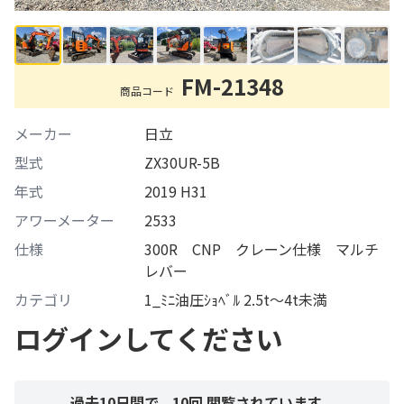
FM-21348
商品コード
メーカー
日立
型式
ZX30UR-5B
年式
2019 H31
アワーメーター
2533
仕様
300R CNP クレーン仕様 マルチ
レバー
カテゴリ
1_ﾐﾆ油圧ｼｮﾍﾞﾙ 2.5t～4t未満
ログインしてください
過去10日間で、
10
回 閲覧されています。