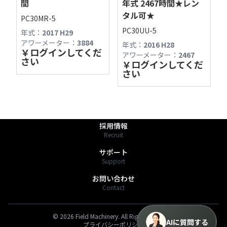
間
年式 2467時間★レン
営業時間やサービス内容、商品探しの際にご利
タル可★
PC30MR-5
用ください。

PC30UU-5
年式：
2017 H29
〒391-0013 長野県茅野市宮川2768-1
アワーメーター：
3884
TEL:0266-78-6757
年式：
2016 H28
最新の商品情報は「商品一覧」からもご確認く
￥
ログインしてくだ
FAX:0266-72-1313
アワーメーター：
2467
さい
￥
ログインしてくだ
https://fmv.bz/shop
さい
商品一覧
Stock List
わたしたちのこと
About Us
採用情報
Recruit
サポート
Support
お問い合わせ
Contact
©
2026
Field Machinery. All Rights Reserved.
AIに質問する
プライバシーポリシー