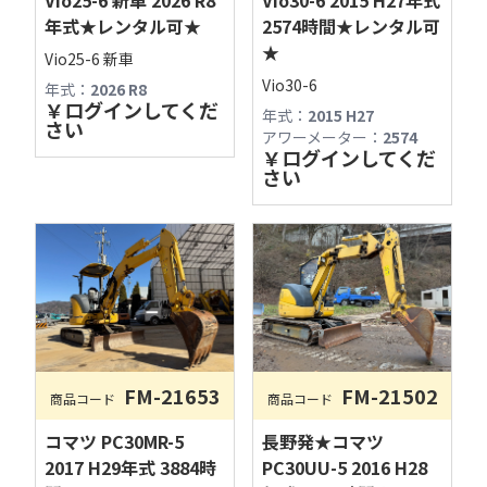
年式★レンタル可★
2574時間★レンタル可
★
Vio25-6 新車
Vio30-6
年式：
2026 R8
￥
ログインしてくだ
年式：
2015 H27
さい
アワーメーター：
2574
￥
ログインしてくだ
さい
FM-21653
FM-21502
商品コード
商品コード
古物商許可：長野県公安委員会 第481280800012号
コマツ PC30MR-5
長野発★コマツ
2017 H29年式 3884時
PC30UU-5 2016 H28
フィールドマシナリーAIチャットへようこそ！
