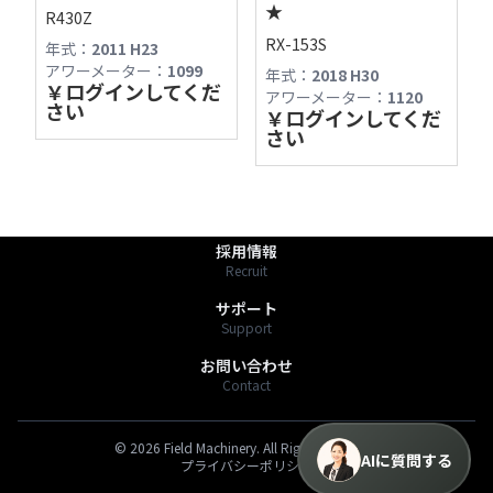
営業時間やサービス内容、商品探しの際にご利
★
R430Z
用ください。

RX-153S
年式：
2011 H23
〒391-0013 長野県茅野市宮川2768-1
アワーメーター：
1099
TEL:0266-78-6757
年式：
2018 H30
最新の商品情報は「商品一覧」からもご確認く
￥
ログインしてくだ
FAX:0266-72-1313
アワーメーター：
1120
さい
￥
ログインしてくだ
https://fmv.bz/shop
さい
商品一覧
Stock List
わたしたちのこと
About Us
採用情報
Recruit
サポート
Support
お問い合わせ
Contact
©
2026
Field Machinery. All Rights Reserved.
AIに質問する
プライバシーポリシー