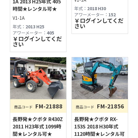
1A 2013 H25年式 405
時間★レンタル可★
年式：
2018 H30
アワーメーター：
152
V1-1A
￥
ログインしてくだ
さい
年式：
2013 H25
アワーメーター：
405
￥
ログインしてくだ
さい
FM-21888
FM-21856
商品コード
商品コード
古物商許可：長野県公安委員会 第481280800012号
長野発★クボタ R430Z
長野発★クボタ RX-
2011 H23年式 1099時
153S 2018 H30年式
フィールドマシナリーAIチャットへようこそ！

間★レンタル可★
1120時間★レンタル可