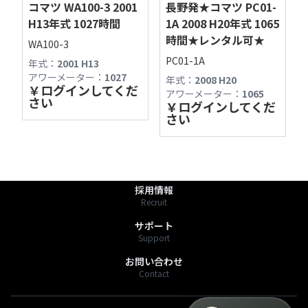
コマツ WA100-3 2001
長野発★コマツ PC01-
フィールドマシナリーAIチャットへようこそ！

H13年式 1027時間
1A 2008 H20年式 1065
営業時間やサービス内容、商品探しの際にご利
時間★レンタル可★
WA100-3
用ください。

PC01-1A
年式：
2001 H13
〒391-0013 長野県茅野市宮川2768-1
アワーメーター：
1027
TEL:0266-78-6757
年式：
2008 H20
最新の商品情報は「商品一覧」からもご確認く
￥
ログインしてくだ
FAX:0266-72-1313
アワーメーター：
1065
さい
￥
ログインしてくだ
https://fmv.bz/shop
さい
商品一覧
Stock List
わたしたちのこと
About Us
採用情報
Recruit
サポート
Support
お問い合わせ
Contact