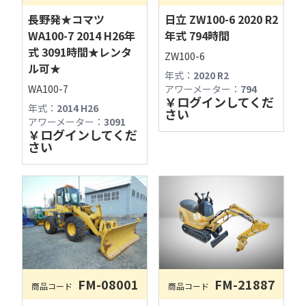
長野発★コマツ
日立 ZW100-6 2020 R2
WA100-7 2014 H26年
年式 794時間
式 3091時間★レンタ
ZW100-6
ル可★
年式：
2020 R2
WA100-7
アワーメーター：
794
￥
ログインしてくだ
年式：
2014 H26
さい
アワーメーター：
3091
￥
ログインしてくだ
さい
FM-08001
FM-21887
商品コード
商品コード
古物商許可：長野県公安委員会 第481280800012号