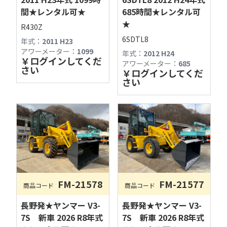
間★レンタル可★
685時間★レンタル可
★
R430Z
6SDTL8
年式：
2011 H23
アワーメーター：
1099
年式：
2012 H24
￥
ログインしてくだ
アワーメーター：
685
さい
￥
ログインしてくだ
さい
古物商許可：長野県公安委員会 第481280800012号
FM-21578
FM-21577
商品コード
商品コード
フィールドマシナリーAIチャットへようこそ！

長野発★ヤンマー V3-
長野発★ヤンマー V3-
7S 新車 2026 R8年式
7S 新車 2026 R8年式
営業時間やサービス内容、商品探しの際にご利