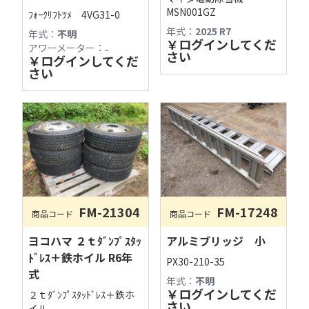
MSN001GZ
ﾌｫｰｸﾘﾌﾄﾂﾒ 4VG31-0
年式：
2025 R7
年式：
不明
￥
ログインしてくだ
アワーメーター：
₋
さい
￥
ログインしてくだ
さい
FM-17248
FM-21304
商品コード
商品コード
古物商許可：長野県公安委員会 第481280800012号
アルミブリッジ 小
ヨコハマ ２ｔﾀﾞﾝﾌﾟｽﾀｯ
フィールドマシナリーAIチャットへようこそ！

ﾄﾞﾚｽ＋鉄ホイル R6年
PX30-210-35
営業時間やサービス内容、商品探しの際にご利
式
年式：
不明
用ください。

￥
ログインしてくだ
２ｔﾀﾞﾝﾌﾟｽﾀｯﾄﾞﾚｽ＋鉄ホ
〒391-0013 長野県茅野市宮川2768-1
さい
イル