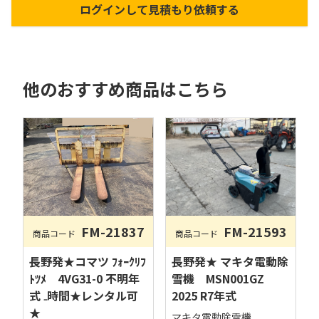
ログインして見積もり依頼する
他のおすすめ商品はこちら
FM-21837
FM-21593
商品コード
商品コード
長野発★コマツ ﾌｫｰｸﾘﾌ
長野発★ マキタ電動除
ﾄﾂﾒ 4VG31-0 不明年
雪機 MSN001GZ
式 ₋時間★レンタル可
2025 R7年式
★
マキタ電動除雪機